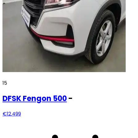
15
DFSK
Fengon 500
-
€12.499