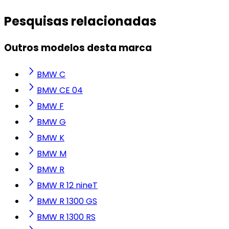
Pesquisas relacionadas
Outros modelos desta marca
BMW C
BMW CE 04
BMW F
BMW G
BMW K
BMW M
BMW R
BMW R 12 nineT
BMW R 1300 GS
BMW R 1300 RS