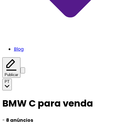
Blog
Publicar
PT
BMW C para venda
-
8 anúncios