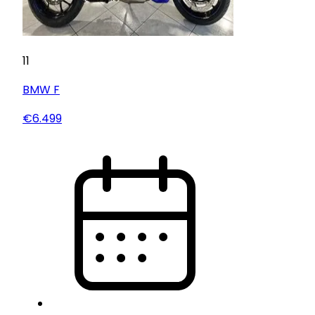
11
BMW
F
€6.499