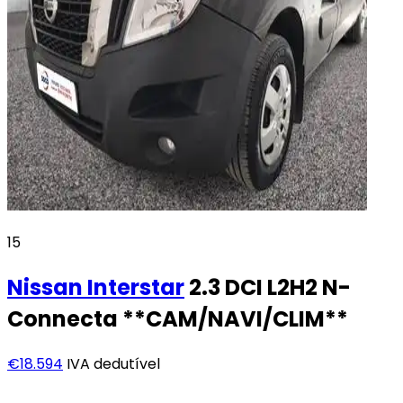
15
Nissan
Interstar
2.3 DCI L2H2 N-
Connecta **CAM/NAVI/CLIM**
€18.594
IVA dedutível